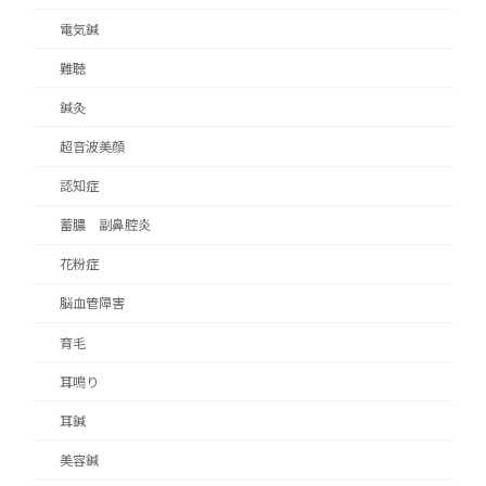
電気鍼
難聴
鍼灸
超音波美顔
認知症
蓄膿 副鼻腔炎
花粉症
脳血管障害
育毛
耳鳴り
耳鍼
美容鍼