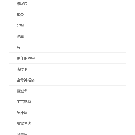
糖尿病
箱灸
発熱
痛風
痔
更年期障害
抜け毛
座骨神経痛
寝違え
子宮筋腫
多汗症
嗅覚障害
冷房病