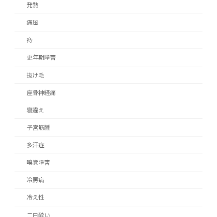
発熱
痛風
痔
更年期障害
抜け毛
座骨神経痛
寝違え
子宮筋腫
多汗症
嗅覚障害
冷房病
冷え性
二日酔い