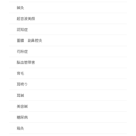
鍼灸
超音波美顔
認知症
蓄膿 副鼻腔炎
花粉症
脳血管障害
育毛
耳鳴り
耳鍼
美容鍼
糖尿病
箱灸