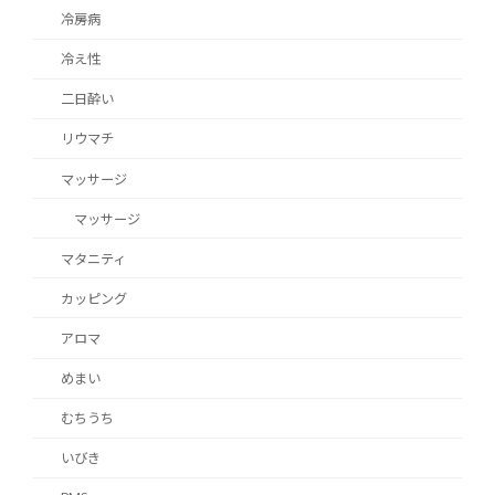
冷房病
冷え性
二日酔い
リウマチ
マッサージ
マッサージ
マタニティ
カッピング
アロマ
めまい
むちうち
いびき