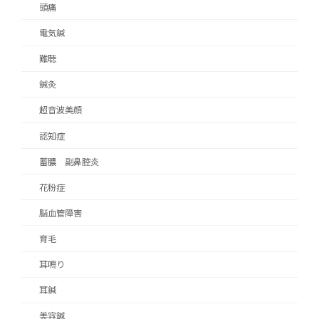
頭痛
電気鍼
難聴
鍼灸
超音波美顔
認知症
蓄膿 副鼻腔炎
花粉症
脳血管障害
育毛
耳鳴り
耳鍼
美容鍼