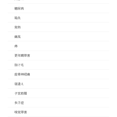
糖尿病
箱灸
発熱
痛風
痔
更年期障害
抜け毛
座骨神経痛
寝違え
子宮筋腫
多汗症
嗅覚障害