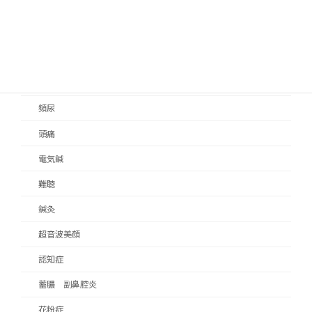
食いしばり
顔面神経麻痺
顔面痙攣
顎関節症
頻尿
頭痛
電気鍼
難聴
鍼灸
超音波美顔
認知症
蓄膿 副鼻腔炎
花粉症