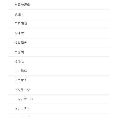
座骨神経痛
寝違え
子宮筋腫
多汗症
嗅覚障害
冷房病
冷え性
二日酔い
リウマチ
マッサージ
マッサージ
マタニティ