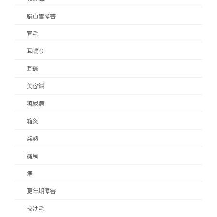
脳血管障害
育毛
耳鳴り
耳鍼
美容鍼
糖尿病
箱灸
発熱
痛風
痔
更年期障害
抜け毛