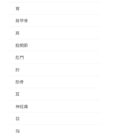
胃
肩甲骨
肩
股関節
肛門
肘
肋骨
耳
神経痛
目
指