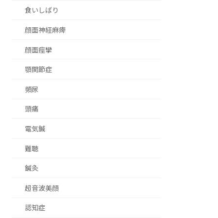
食いしばり
顔面神経麻痺
顔面痙攣
顎関節症
頻尿
頭痛
電気鍼
難聴
鍼灸
超音波美顔
認知症