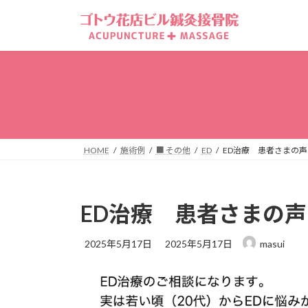
コ
ナ
ン
ビ
テ
ゲ
ン
ー
ツ
シ
へ
ョ
ス
ン
キ
に
ッ
移
HOME
施術例
■ その他
ED
ED治療 患者さまの
プ
動
ED治療 患者さまの
最
2025年5月17日
2025年5月17日
masui
終
更
新
日