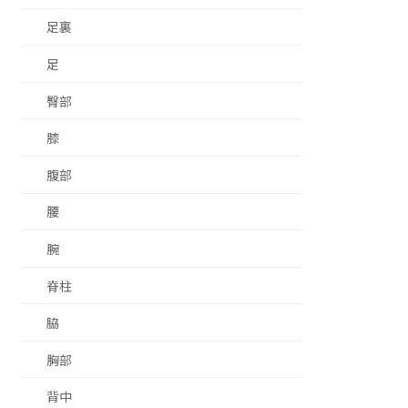
足裏
足
臀部
膝
腹部
腰
腕
脊柱
脇
胸部
背中