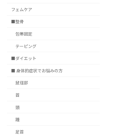
フェムケア
■整骨
包帯固定
テーピング
■ダイエット
■ 身体的症状でお悩みの方
鼠径部
首
頭
踵
足首