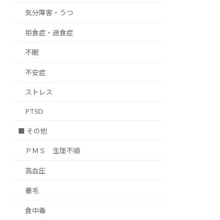
気分障害・うつ
拒食症・過食症
不眠
不安症
ストレス
PTSD
■ その他
ＰＭＳ 生理不順
高血圧
養毛
食中毒