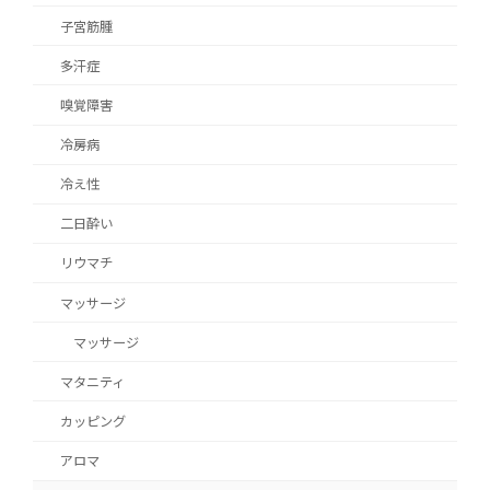
子宮筋腫
多汗症
嗅覚障害
冷房病
冷え性
二日酔い
リウマチ
マッサージ
マッサージ
マタニティ
カッピング
アロマ