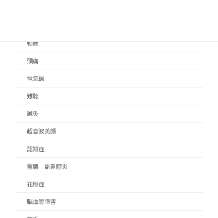
顔面痙攣
顎関節症
頻尿
頭痛
電気鍼
難聴
鍼灸
超音波美顔
認知症
蓄膿 副鼻腔炎
花粉症
脳血管障害