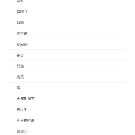
育毛
耳鳴り
耳鍼
美容鍼
糖尿病
箱灸
発熱
痛風
痔
更年期障害
抜け毛
座骨神経痛
寝違え