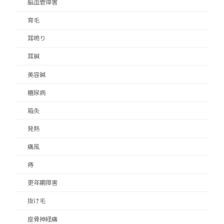
脳血管障害
育毛
耳鳴り
耳鍼
美容鍼
糖尿病
箱灸
発熱
痛風
痔
更年期障害
抜け毛
座骨神経痛