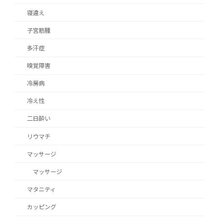
寝違え
子宮筋腫
多汗症
嗅覚障害
冷房病
冷え性
二日酔い
リウマチ
マッサージ
マッサージ
マタニティ
カッピング