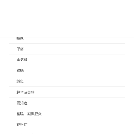
顔面神経麻痺
顔面痙攣
顎関節症
頻尿
頭痛
電気鍼
難聴
鍼灸
超音波美顔
認知症
蓄膿 副鼻腔炎
花粉症