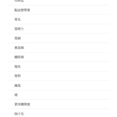
花粉症
脳血管障害
育毛
耳鳴り
耳鍼
美容鍼
糖尿病
箱灸
発熱
痛風
痔
更年期障害
抜け毛