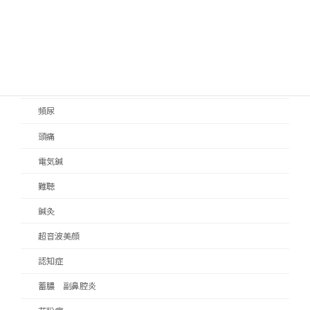
食いしばり
顔面神経麻痺
顔面痙攣
顎関節症
頻尿
頭痛
電気鍼
難聴
鍼灸
超音波美顔
認知症
蓄膿 副鼻腔炎