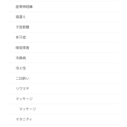
座骨神経痛
寝違え
子宮筋腫
多汗症
嗅覚障害
冷房病
冷え性
二日酔い
リウマチ
マッサージ
マッサージ
マタニティ