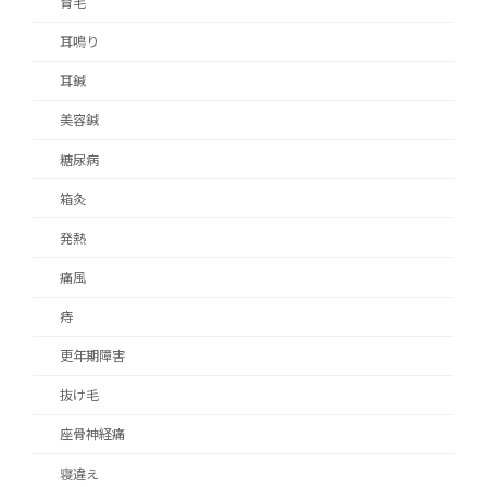
育毛
耳鳴り
耳鍼
美容鍼
糖尿病
箱灸
発熱
痛風
痔
更年期障害
抜け毛
座骨神経痛
寝違え