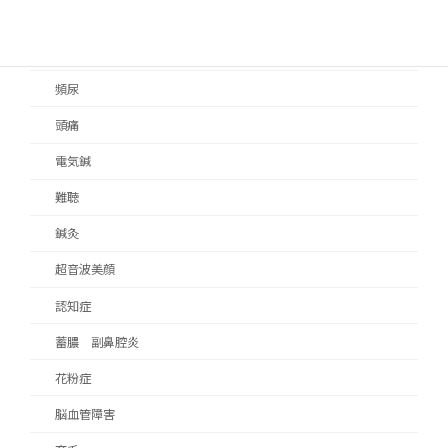
顔面痙攣
顎関節症
頻尿
頭痛
電気鍼
難聴
鍼灸
超音波美顔
認知症
蓄膿 副鼻腔炎
花粉症
脳血管障害