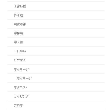
子宮筋腫
多汗症
嗅覚障害
冷房病
冷え性
二日酔い
リウマチ
マッサージ
マッサージ
マタニティ
カッピング
アロマ